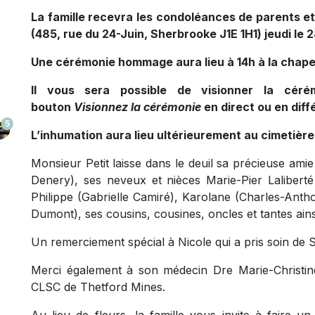
La famille recevra les condoléances de parents et 
(485, rue du 24-Juin, Sherbrooke J1E 1H1) jeudi le
Une cérémonie hommage aura lieu à 14h à la chape
Il vous sera possible de visionner la cérém
bouton
Visionnez la cérémonie
en direct ou en dif
5
L’inhumation aura lieu ultérieurement au cimetière
Monsieur Petit laisse dans le deuil sa précieuse amie
Denery), ses neveux et nièces Marie-Pier Laliberté 
Philippe (Gabrielle Camiré), Karolane (Charles-Anth
Dumont), ses cousins, cousines, oncles et tantes ains
Un remerciement spécial à Nicole qui a pris soin de S
Merci également à son médecin Dre Marie-Christine
CLSC de Thetford Mines.