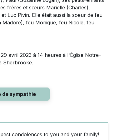
y), Paul (Suzanne Logan), ses petits-enfants
 ses frères et sœurs Marielle (Charles),
t Luc Pivin. Elle était aussi la soeur de feu
n Madore), feu Monique, feu Nicole, feu
9 avril 2023 à 14 heures à l'Église Notre-
à Sherbrooke.
e de sympathie
epest condolences to you and your family!