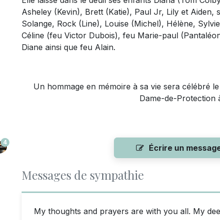
Elle laisse dans le deuil ses enfants Diana (Tom Colb
Asheley (Kevin), Brett (Katie), Paul Jr, Lily et Aiden,
Solange, Rock (Line), Louise (Michel), Hélène, Sylvie e
Céline (feu Victor Dubois), feu Marie-paul (Pantaléo
Diane ainsi que feu Alain.
Un hommage en mémoire à sa vie sera célébré le 2
Dame-de-Protection 
4
Écrire un messag
Messages de sympathie
My thoughts and prayers are with you all. My de