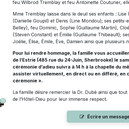
feu Wilbrod Tremblay et feu Antoinette Couturier, ell
Mme Tremblay laisse dans le deuil ses enfants : Lis
(Danielle Goupil) et Denis (Line Mondou); ses petits-en
Belley), feu Dominic, Sophie (Guillaume Martin), Clo
(Steven Constant) et Émilie (Guillaume Thibeault); ses 
Joélie, Élise, Émile, Ève, Damien ainsi que plusieurs 
Pour lui rendre hommage, la famille vous accueill
de l’Estrie (485 rue du 24-Juin, Sherbrooke) le sa
cérémonie d’adieu suivra à 14 h à la chapelle du mê
assister virtuellement, en direct ou en différé, en 
cérémonie ».
La famille désire remercier la Dr. Dubé ainsi que tout 
de l’Hôtel-Dieu pour leur immense respect.
11
Écrire un messag