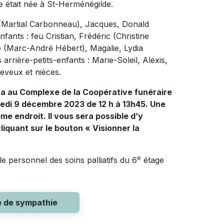
e était née à St-Herménégilde.
e (Martial Carbonneau), Jacques, Donald
fants : feu Cristian, Frédéric (Christine
é (Marc-André Hébert), Magalie, Lydia
arrière-petits-enfants : Marie-Soleil, Alexis,
neveux et nièces.
era au Complexe de la Coopérative funéraire
medi 9 décembre 2023 de 12 h à 13h45. Une
me endroit. Il vous sera possible d’y
cliquant sur le bouton « Visionner la
e
le personnel des soins palliatifs du 6
étage
e de sympathie