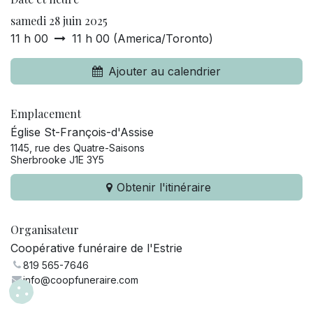
samedi 28 juin 2025
11 h 00
11 h 00
(
America/Toronto
)
Ajouter au calendrier
Emplacement
Église St-François-d'Assise
1145, rue des Quatre-Saisons
Sherbrooke J1E 3Y5
Obtenir l'itinéraire
Organisateur
Coopérative funéraire de l'Estrie
819 565-7646
info@coopfuneraire.com